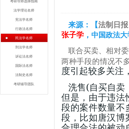
考研导师选择指南
法学理论名师
宪法学名师
来源：【
法制日报
行政法名师
张子学
，
中国政法大
民法学名师
刑法学名师
联合买卖、相对委
诉讼法名师
两种手段的情况不
国际法名师
度引起较多关注
法制史名师
(
考研辅导团队
洗售
自买自卖
但是，由于违法
段的案件数量不
段，比如唐汉博
合理合法的被动