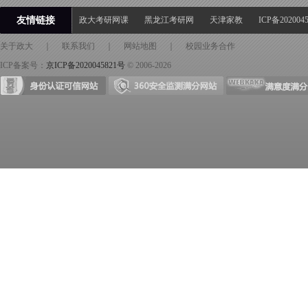
友情链接
政大考研网课
黑龙江考研网
天津家教
ICP备202004
关于政大
｜
联系我们
｜
网站地图
｜
校园业务合作
ICP备案号：
京ICP备2020045821号
© 2006-2026
身份证可信网站
360安全检测满分网站
满意度满分网站