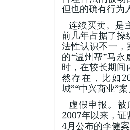
但也的确有行为
连续买卖。是
前几年占据了操
法性认识不一，
“
”
的
温州帮
马永
时，在较长期间
2
然存在，比如
”“
”
城
中兴商业
案
虚假申报。被
2007
年以来，证
4
月公布的李健案