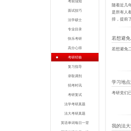
考前须知
随着近几
面试技巧
是所有人
排，提前了
法学硕士
是2年。
专业目录
奖学金较
若想避免
快乐考研
不上可以
高分心得
若想避免二
考研经验
复习指导
录取调剂
学习地点
招考时讯
考研党们已
考研复试
法学考研真题
法大考研真题
英语单词每日一背
我的法大