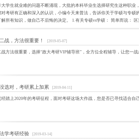
年大学生就业难的问题不断涌现，大批的本科毕业生选择研究生这种职业
都对考研有正确和深入的认识，小编今天来普法，告诉你关于学硕与专硕
解所有知识，做自己不后悔的决定。 1.有关专硕vs学硕： 简单而说： 
（现在好多都是2.5年，即12月左右毕业的样子）专硕：偏实践国家扩招
学硕难拿双证（注明专业学位） 学硕：偏研究传统研究生形式考试难度较
二战，方法很重要！
[2019-05-07]
调剂专硕，专硕不能调剂学硕
战方法很重要，选择“政大考研VIP辅导班”，全方位全程辅导，让您一战
没选对，考研累上加累
[2019-04-11]
经踏上2020年的考研征程，面对考研这场大作战，您是否已寻找适合自己
法学考研经验
[2019-03-14]