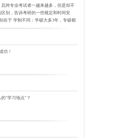
，且跨专业考试者一越来越多，但是却不
的区别，告诉考研的一些规定和时间安
区别在于 学制不同：学硕大多3年，专硕都
而设的考试难度较简单（数学二、英语二）
困难，奖学金相对容易双证读博方便，考
成功！
的“学习地点”？