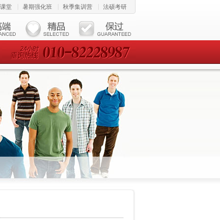
课堂
暑期强化班
秋季集训营
法硕考研
24小时垂询热线 010-82228987