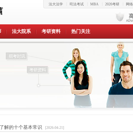
法大法学
司法考试
MBA
2020考研
网络
师
法大院系
考研资料
热门关注
了解的十个基本常识
[2026-04-21]