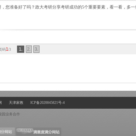
年考研，您准备好了吗？政大考研分享考研成功的5个重要要素，看一看，多
1
1.
2.
3.
 页码
/3
网
天津家教
ICP备2020045821号-4
校园业务合作