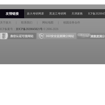
友情链接
政大考研网课
黑龙江考研网
天津家教
ICP备202004
关于政大
｜
联系我们
｜
网站地图
｜
校园业务合作
ICP备案号：
京ICP备2020045821号
© 2006-2026
身份证可信网站
360安全检测满分网站
满意度满分网站