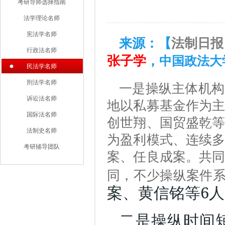
考研导师选择指南
法学理论名师
宪法学名师
来源：【
法制日报
行政法名师
张子学
，
中国政法大
民法学名师
刑法学名师
一是操纵主体机构
诉讼法名师
地以私募基金作为
国际法名师
创世翔、国贸盛乾
法制史名师
为盈利模式、连续
考研辅导团队
案、任良成案。共
同，不少操纵案件
6
案、黄信铭等
人
二是操纵时间