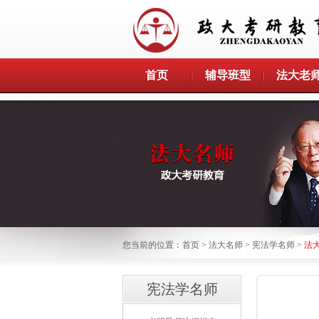
首页
辅导班型
法大老
您当前的位置：
首页
>
法大名师
>
宪法学名师
>
法
宪法学名师