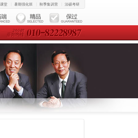
课堂
暑期强化班
秋季集训营
法硕考研
24小时垂询热线 010-82228987