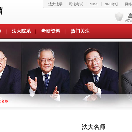
法大法学
司法考试
MBA
2020考研
网络
师
法大院系
考研资料
热门关注
大名师
法大名师