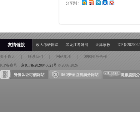
分享到：
友情链接
政大考研网课
黑龙江考研网
天津家教
ICP备202004
关于政大
｜
联系我们
｜
网站地图
｜
校园业务合作
ICP备案号：
京ICP备2020045821号
© 2006-2026
身份证可信网站
360安全检测满分网站
满意度满分网站