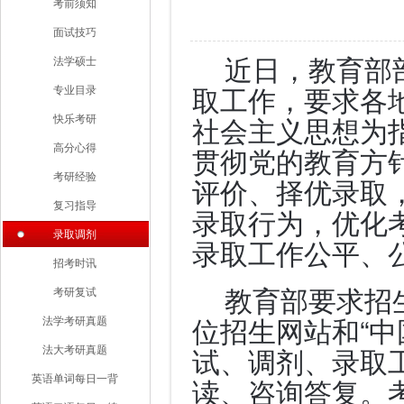
考前须知
面试技巧
近日，教育部
法学硕士
取工作，要求各
专业目录
社会主义思想为
快乐考研
贯彻党的教育方
高分心得
考研经验
评价、择优录取
复习指导
录取行为，优化考
录取调剂
录取工作公平、
招考时讯
教育部要求招
考研复试
位招生网站和“中
法学考研真题
试、调剂、录取
法大考研真题
读、咨询答复。
英语单词每日一背